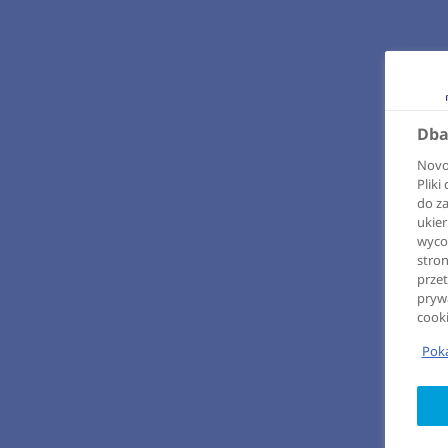
Dba
Novo 
Plik
do z
ukier
wycof
stron
przet
pryw
cook
Poka