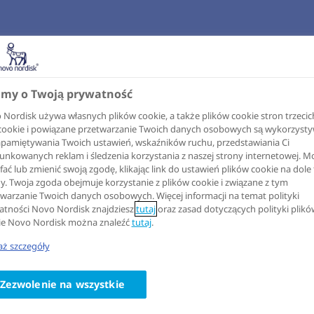
my o Twoją prywatność
Nordisk używa własnych plików cookie, a także plików cookie stron trzecic
i cookie i powiązane przetwarzanie Twoich danych osobowych są wykorzyst
apamiętywania Twoich ustawień, wskaźników ruchu, przedstawiania Ci
unkowanych reklam i śledzenia korzystania z naszej strony internetowej. M
ać lub zmienić swoją zgodę, klikając link do ustawień plików cookie na dole 
y. Twoja zgoda obejmuje korzystanie z plików cookie i związane z tym
warzanie Twoich danych osobowych. Więcej informacji na temat polityki
atności Novo Nordisk znajdziesz
tutaj
oraz zasad dotyczących polityki plikó
ie Novo Nordisk można znaleźć
tutaj
.
ż szczegóły
Zezwolenie na wszystkie