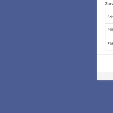
Zar
Ści
Pli
Pli